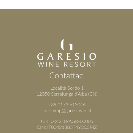
Contattaci
Località Sordo 1
12050 Serralunga d’Alba (CN)
+39 0173 613046
incoming@garesiovini.it
CIR: 004218-AGR-00005
CIN: IT004218B5T4Y3C3MZ